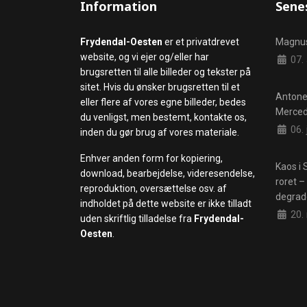
Information
Sene
Frydendal-Oesten
er et privatdrevet
Magnuss
website, og vi ejer og/eller har
Detalj
07. 
brugsretten til alle billeder og tekster på
sitet. Hvis du ønsker brugsretten til et
Antonel
eller flere af vores egne billeder, bedes
Mercede
du venligst, men bestemt, kontakte os,
Detalj
06. 
inden du gør brug af vores materiale.
Enhver anden form for kopiering,
Kaos i 
download, bearbejdelse, videresendelse,
roret –
reproduktion, oversættelse osv. af
degrad
indholdet på dette website er ikke tilladt
Detalj
20.
uden skriftlig tilladelse fra
Frydendal-
Oesten
.