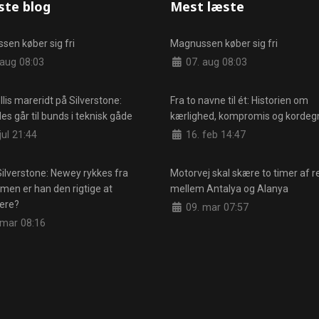
ste blog
Mest læste
en køber sig fri
Magnussen køber sig fri
er
Detaljer
aug 08:03
07. aug 08:03
lis mareridt på Silverstone:
Fra to navne til ét: Historien om
s går til bunds i teknisk gåde
kærlighed, kompromis og kordegn
er
Detaljer
jul 21:44
16. feb 14:47
Silverstone: Newey rykkes fra
Motorvej skal skære to timer af r
 men er han den rigtige at
mellem Antalya og Alanya
ere?
Detaljer
09. mar 07:57
er
 mar 08:16