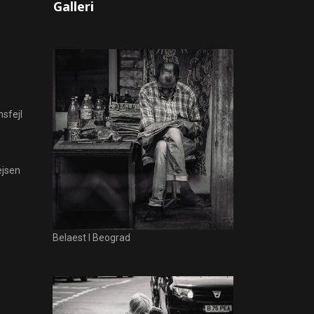
Galleri
sfejl
ejsen
Belaest I Beograd