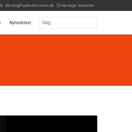
86
info@frydendal-oesten.dk
Søndage i kirketiden
Søg
e
Nyhedstest