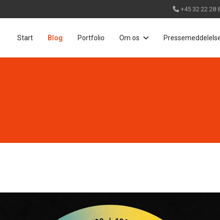
+45 32 22 28 
Start
Blog
Portfolio
Om os
Pressemeddelels