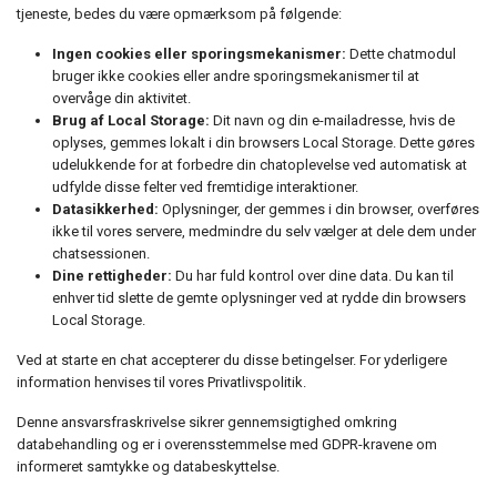
tjeneste, bedes du være opmærksom på følgende:
Ingen cookies eller sporingsmekanismer:
Dette chatmodul
bruger ikke cookies eller andre sporingsmekanismer til at
overvåge din aktivitet.
Brug af Local Storage:
Dit navn og din e-mailadresse, hvis de
oplyses, gemmes lokalt i din browsers Local Storage. Dette gøres
udelukkende for at forbedre din chatoplevelse ved automatisk at
udfylde disse felter ved fremtidige interaktioner.
Datasikkerhed:
Oplysninger, der gemmes i din browser, overføres
ikke til vores servere, medmindre du selv vælger at dele dem under
chatsessionen.
Dine rettigheder:
Du har fuld kontrol over dine data. Du kan til
enhver tid slette de gemte oplysninger ved at rydde din browsers
Local Storage.
Ved at starte en chat accepterer du disse betingelser. For yderligere
information henvises til vores Privatlivspolitik.
Denne ansvarsfraskrivelse sikrer gennemsigtighed omkring
databehandling og er i overensstemmelse med GDPR-kravene om
informeret samtykke og databeskyttelse.