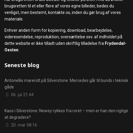
brugsretten til et eller flere af vores egne billeder, bedes du
venligst, men bestemt, kontakte os, inden du gør brug af vores
materiale.
Enhver anden form for kopiering, download, bearbejdelse,
videresendelse, reproduktion, oversættelse osv. af indholdet på
dette website er ikke tilladt uden skriftlig tilladelse fra
Frydendal-
Oesten
.
Seneste blog
Antonellis mareridt på Silverstone: Mercedes går til bunds i teknisk
gåde
Detaljer
06. jul 21:44
Kaos i Silverstone: Newey rykkes fra roret – men er han den rigtige
at degradere?
Detaljer
20. mar 08:16