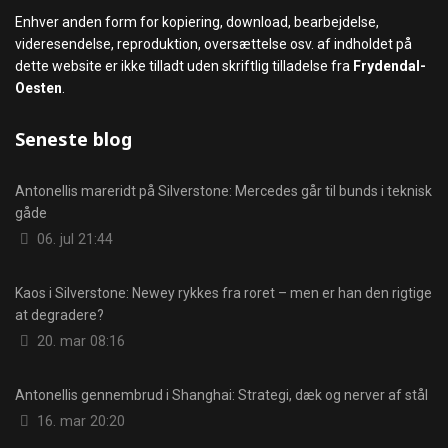
Enhver anden form for kopiering, download, bearbejdelse,
videresendelse, reproduktion, oversættelse osv. af indholdet på
dette website er ikke tilladt uden skriftlig tilladelse fra
Frydendal-
Oesten
.
Seneste blog
Antonellis mareridt på Silverstone: Mercedes går til bunds i teknisk
gåde
Detaljer
06. jul 21:44
Kaos i Silverstone: Newey rykkes fra roret – men er han den rigtige
at degradere?
Detaljer
20. mar 08:16
Antonellis gennembrud i Shanghai: Strategi, dæk og nerver af stål
Detaljer
16. mar 20:20